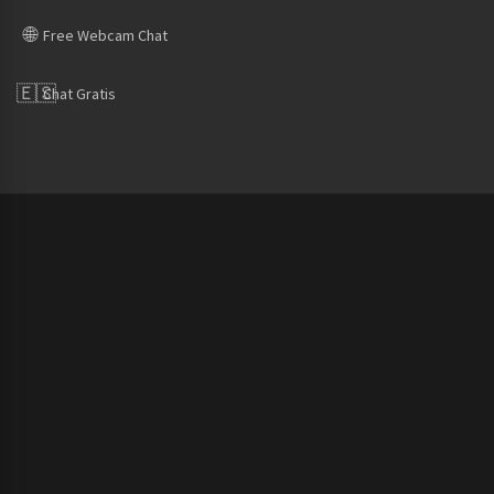
🌐
Free Webcam Chat
🇪🇸
Chat Gratis