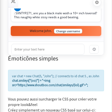
Let\'s Talk TURKEY!
(08:48)
LE
: SXNTYP271, are you a black male woth a 10+ inch loverod?
This naughty white sissy needs a good beating.
Welcome John.
Change username
🙂
Émoticônes simples
var chat = new Chat(5, "John"); // connects to id chat 5 , as John
chat.smileys["(oo)"] = "<img
src='https://www.shoutbox.com/chat/smileys/(lol).gif'>";
Vous pouvez aussi surcharger le CSS pour créer votre
propre look&feel
Créez simplement un nouveau CSS basé sur celui-ci :